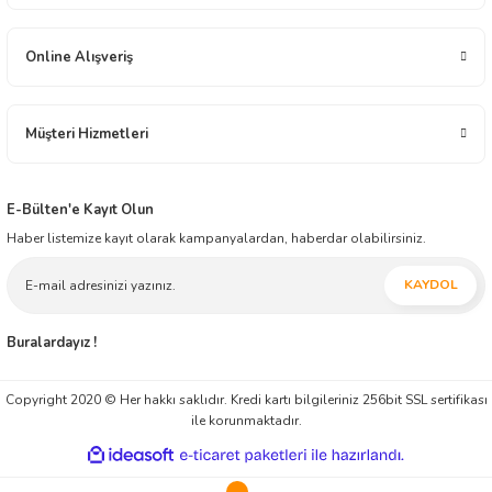
İçecek, Oyuncak ve Kırtasiye alanlarında toptan üstü, ürün dağıtım ve ticareti
yapmaktadır. İnşallah müessesimiz geçmiş tecrübesi ile, modern ticaretin yeni
anlayışını harmanlayarak, ticaretin zaman ve mekân faydasını yansıtmaya ilelebet
Online Alışveriş
devam edecektir.
Müşteri Hizmetleri
E-Bülten'e Kayıt Olun
Haber listemize kayıt olarak kampanyalardan, haberdar olabilirsiniz.
KAYDOL
Buralardayız !
Copyright 2020 © Her hakkı saklıdır. Kredi kartı bilgileriniz 256bit SSL sertifikası
ile korunmaktadır.
ideasoft
ile
e-
hazırlandı.
ticaret
paketleri