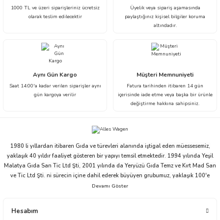
1000 TL ve üzeri siparişleriniz ücretsiz
Üyelik veya sipariş aşamasında
olarak teslim edilecektir
paylaştığınız kişisel bilgiler koruma
altındadır.
Aynı Gün Kargo
Müşteri Memnuniyeti
Saat 14:00'a kadar verilen siparişler aynı
Fatura tarihinden itibaren 14 gün
gün kargoya verilir
içerisinde iade etme veya başka bir ürünle
değiştirme hakkına sahipsiniz.
1980 li yıllardan itibaren Gıda ve türevleri alanında iştigal eden müessesemiz,
yaklaşık 40 yıldır faaliyet gösteren bir yapıyı temsil etmektedir. 1994 yılında Yeşil
Malatya Gıda San Tic Ltd Şti, 2001 yılında da Yeryüzü Gıda Temz ve Kırt Mad San
ve Tic Ltd Şti. ni sürecin içine dahil ederek büyüyen grubumuz, yaklaşık 100'e
yakın çalışanı ve ticari partnerleriyle beraber bu ivmesini devam ettirme niyeti ve
arzusu içindedir.
Yeryüzü Gıda 2001 yılından bugüne distribütörlük ve bayilik yapısı ile gıda
Hesabım
sektöründe faaliyet göstermektedir. Çikolata, Atıştırmalık, Elektronik, Ev - Yaşam,