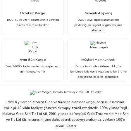
Ürün resmi kalitesiz, bozuk veya görüntülenemiyor.
Ücretsiz Kargo
Güvenli Alışveriş
1000 TL ve üzeri siparişleriniz ücretsiz
Üyelik veya sipariş aşamasında
Ürün açıklamasında eksik bilgiler bulunuyor.
olarak teslim edilecektir
paylaştığınız kişisel bilgiler koruma
Ürün bilgilerinde hatalar bulunuyor.
altındadır.
Ürün fiyatı diğer sitelerden daha pahalı.
Bu ürüne benzer farklı alternatifler olmalı.
Aynı Gün Kargo
Müşteri Memnuniyeti
Saat 14:00'a kadar verilen siparişler aynı
Fatura tarihinden itibaren 14 gün
gün kargoya verilir
içerisinde iade etme veya başka bir ürünle
değiştirme hakkına sahipsiniz.
Gönder
1980 li yıllardan itibaren Gıda ve türevleri alanında iştigal eden müessesemiz,
yaklaşık 40 yıldır faaliyet gösteren bir yapıyı temsil etmektedir. 1994 yılında Yeşil
Malatya Gıda San Tic Ltd Şti, 2001 yılında da Yeryüzü Gıda Temz ve Kırt Mad San
ve Tic Ltd Şti. ni sürecin içine dahil ederek büyüyen grubumuz, yaklaşık 100'e
yakın çalışanı ve ticari partnerleriyle beraber bu ivmesini devam ettirme niyeti ve