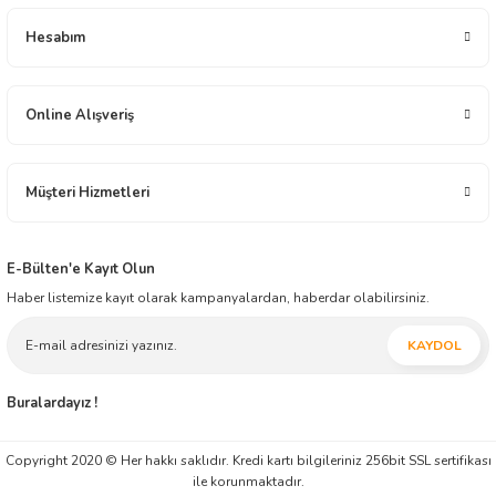
arzusu içindedir.
Yeryüzü Gıda 2001 yılından bugüne distribütörlük ve bayilik yapısı ile gıda
Hesabım
sektöründe faaliyet göstermektedir. Çikolata, Atıştırmalık, Elektronik, Ev - Yaşam,
İçecek, Oyuncak ve Kırtasiye alanlarında toptan üstü, ürün dağıtım ve ticareti
yapmaktadır. İnşallah müessesimiz geçmiş tecrübesi ile, modern ticaretin yeni
anlayışını harmanlayarak, ticaretin zaman ve mekân faydasını yansıtmaya ilelebet
Online Alışveriş
devam edecektir.
Müşteri Hizmetleri
E-Bülten'e Kayıt Olun
Haber listemize kayıt olarak kampanyalardan, haberdar olabilirsiniz.
KAYDOL
Buralardayız !
Copyright 2020 © Her hakkı saklıdır. Kredi kartı bilgileriniz 256bit SSL sertifikası
ile korunmaktadır.