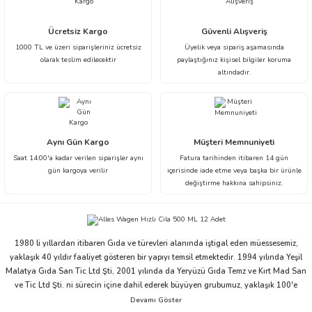
Ürün resmi kalitesiz, bozuk veya görüntülenemiyor.
Ücretsiz Kargo
Güvenli Alışveriş
1000 TL ve üzeri siparişleriniz ücretsiz
Üyelik veya sipariş aşamasında
Ürün açıklamasında eksik bilgiler bulunuyor.
olarak teslim edilecektir
paylaştığınız kişisel bilgiler koruma
Ürün bilgilerinde hatalar bulunuyor.
altındadır.
Ürün fiyatı diğer sitelerden daha pahalı.
Bu ürüne benzer farklı alternatifler olmalı.
Aynı Gün Kargo
Müşteri Memnuniyeti
Saat 14:00'a kadar verilen siparişler aynı
Fatura tarihinden itibaren 14 gün
gün kargoya verilir
içerisinde iade etme veya başka bir ürünle
değiştirme hakkına sahipsiniz.
Gönder
1980 li yıllardan itibaren Gıda ve türevleri alanında iştigal eden müessesemiz,
yaklaşık 40 yıldır faaliyet gösteren bir yapıyı temsil etmektedir. 1994 yılında Yeşil
Malatya Gıda San Tic Ltd Şti, 2001 yılında da Yeryüzü Gıda Temz ve Kırt Mad San
ve Tic Ltd Şti. ni sürecin içine dahil ederek büyüyen grubumuz, yaklaşık 100'e
yakın çalışanı ve ticari partnerleriyle beraber bu ivmesini devam ettirme niyeti ve