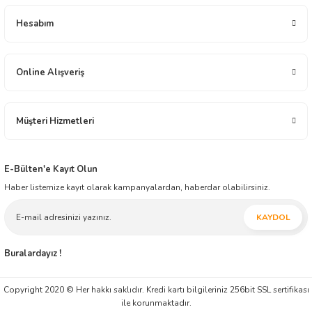
arzusu içindedir.
Yeryüzü Gıda 2001 yılından bugüne distribütörlük ve bayilik yapısı ile gıda
Hesabım
sektöründe faaliyet göstermektedir. Çikolata, Atıştırmalık, Elektronik, Ev - Yaşam,
İçecek, Oyuncak ve Kırtasiye alanlarında toptan üstü, ürün dağıtım ve ticareti
yapmaktadır. İnşallah müessesimiz geçmiş tecrübesi ile, modern ticaretin yeni
anlayışını harmanlayarak, ticaretin zaman ve mekân faydasını yansıtmaya ilelebet
Online Alışveriş
devam edecektir.
Müşteri Hizmetleri
E-Bülten'e Kayıt Olun
Haber listemize kayıt olarak kampanyalardan, haberdar olabilirsiniz.
KAYDOL
Buralardayız !
Copyright 2020 © Her hakkı saklıdır. Kredi kartı bilgileriniz 256bit SSL sertifikası
ile korunmaktadır.