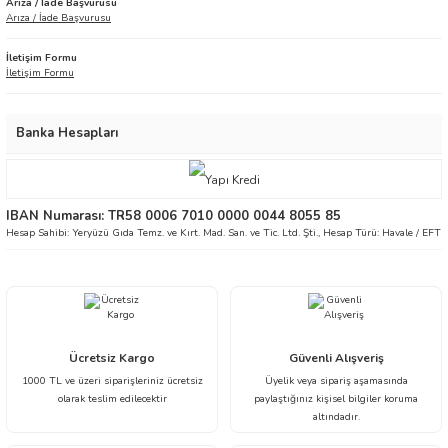
Arıza / İade Başvurusu
Arıza / İade Başvurusu
İletişim Formu
İletişim Formu
Banka Hesapları
IBAN Numarası: TR58 0006 7010 0000 0044 8055 85
Hesap Sahibi: Yeryüzü Gıda Temz. ve Kırt. Mad. San. ve Tic. Ltd. Şti., Hesap Türü: Havale / EFT
Ücretsiz Kargo
Güvenli Alışveriş
1000 TL ve üzeri siparişleriniz ücretsiz
Üyelik veya sipariş aşamasında
olarak teslim edilecektir
paylaştığınız kişisel bilgiler koruma
altındadır.