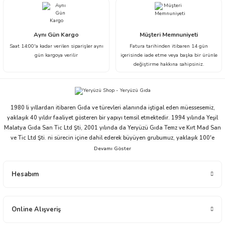
Aynı Gün Kargo
Müşteri Memnuniyeti
Saat 14:00'a kadar verilen siparişler aynı
Fatura tarihinden itibaren 14 gün
gün kargoya verilir
içerisinde iade etme veya başka bir ürünle
değiştirme hakkına sahipsiniz.
1980 li yıllardan itibaren Gıda ve türevleri alanında iştigal eden müessesemiz,
yaklaşık 40 yıldır faaliyet gösteren bir yapıyı temsil etmektedir. 1994 yılında Yeşil
Malatya Gıda San Tic Ltd Şti, 2001 yılında da Yeryüzü Gıda Temz ve Kırt Mad San
ve Tic Ltd Şti. ni sürecin içine dahil ederek büyüyen grubumuz, yaklaşık 100'e
yakın çalışanı ve ticari partnerleriyle beraber bu ivmesini devam ettirme niyeti ve
arzusu içindedir.
Yeryüzü Gıda 2001 yılından bugüne distribütörlük ve bayilik yapısı ile gıda
Hesabım
sektöründe faaliyet göstermektedir. Çikolata, Atıştırmalık, Elektronik, Ev - Yaşam,
İçecek, Oyuncak ve Kırtasiye alanlarında toptan üstü, ürün dağıtım ve ticareti
yapmaktadır. İnşallah müessesimiz geçmiş tecrübesi ile, modern ticaretin yeni
anlayışını harmanlayarak, ticaretin zaman ve mekân faydasını yansıtmaya ilelebet
Online Alışveriş
devam edecektir.