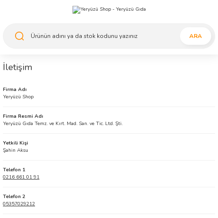
ARA
İletişim
Firma Adı
Yeryüzü Shop
Firma Resmi Adı
Yeryüzü Gıda Temz. ve Kırt. Mad. San. ve Tic. Ltd. Şti.
Yetkili Kişi
Şahin Aksu
Telefon 1
0216 661 01 91
Telefon 2
05357029212