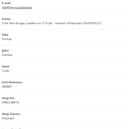
E-mail
info@yeryuzushop.com
Adres
Orta Mah Burgaz Caddesi no: 5 Tuzla - İstanbul WhatsApp: 05357029212
Ülke
Türkiye
Şehir
İstanbul
Semt
Tuzla
Sicil Numarası
463887
Vergi No
9500218874
Vergi Dairesi
Küçükyalı