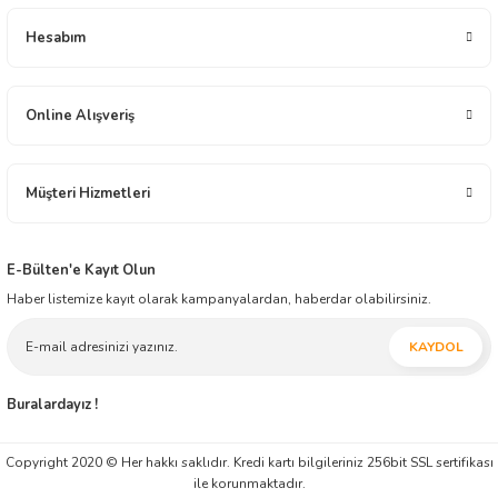
arzusu içindedir.
Yeryüzü Gıda 2001 yılından bugüne distribütörlük ve bayilik yapısı ile gıda
Hesabım
sektöründe faaliyet göstermektedir. Çikolata, Atıştırmalık, Elektronik, Ev - Yaşam,
İçecek, Oyuncak ve Kırtasiye alanlarında toptan üstü, ürün dağıtım ve ticareti
yapmaktadır. İnşallah müessesimiz geçmiş tecrübesi ile, modern ticaretin yeni
anlayışını harmanlayarak, ticaretin zaman ve mekân faydasını yansıtmaya ilelebet
Online Alışveriş
devam edecektir.
Müşteri Hizmetleri
E-Bülten'e Kayıt Olun
Haber listemize kayıt olarak kampanyalardan, haberdar olabilirsiniz.
KAYDOL
Buralardayız !
Copyright 2020 © Her hakkı saklıdır. Kredi kartı bilgileriniz 256bit SSL sertifikası
ile korunmaktadır.