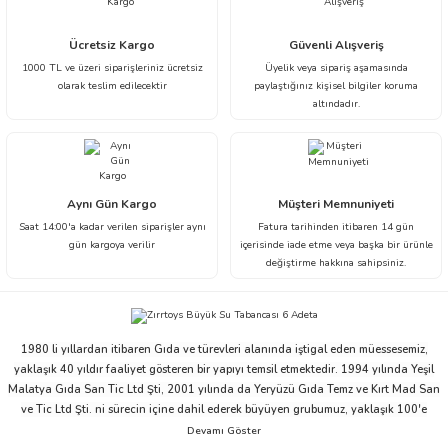
Ürün resmi kalitesiz, bozuk veya görüntülenemiyor.
Ücretsiz Kargo
Güvenli Alışveriş
1000 TL ve üzeri siparişleriniz ücretsiz
Üyelik veya sipariş aşamasında
Ürün açıklamasında eksik bilgiler bulunuyor.
olarak teslim edilecektir
paylaştığınız kişisel bilgiler koruma
Ürün bilgilerinde hatalar bulunuyor.
altındadır.
Ürün fiyatı diğer sitelerden daha pahalı.
Bu ürüne benzer farklı alternatifler olmalı.
Aynı Gün Kargo
Müşteri Memnuniyeti
Saat 14:00'a kadar verilen siparişler aynı
Fatura tarihinden itibaren 14 gün
gün kargoya verilir
içerisinde iade etme veya başka bir ürünle
değiştirme hakkına sahipsiniz.
Gönder
1980 li yıllardan itibaren Gıda ve türevleri alanında iştigal eden müessesemiz,
yaklaşık 40 yıldır faaliyet gösteren bir yapıyı temsil etmektedir. 1994 yılında Yeşil
Malatya Gıda San Tic Ltd Şti, 2001 yılında da Yeryüzü Gıda Temz ve Kırt Mad San
ve Tic Ltd Şti. ni sürecin içine dahil ederek büyüyen grubumuz, yaklaşık 100'e
yakın çalışanı ve ticari partnerleriyle beraber bu ivmesini devam ettirme niyeti ve