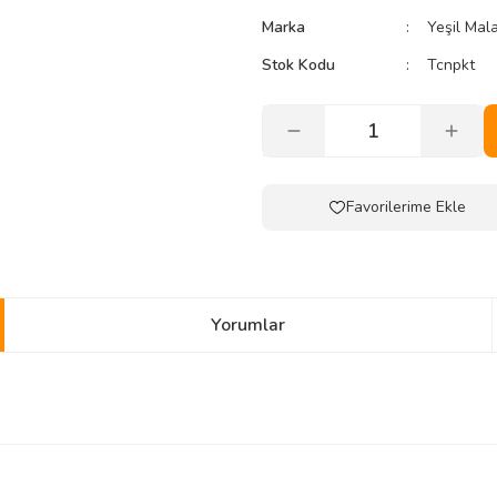
Marka
Yeşil Mal
Stok Kodu
Tcnpkt
Yorumlar
yetersiz gördüğünüz noktaları öneri formunu kullanarak tarafımıza iletebilirsini