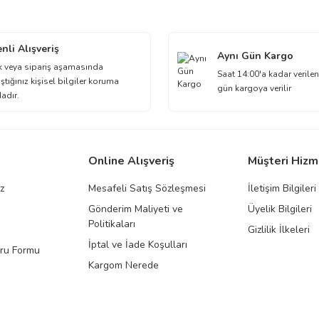
Bu ürüne ilk yorumu siz yapın!
nli Alışveriş
Aynı Gün Kargo
Yorum Yaz
k veya sipariş aşamasında
Saat 14:00'a kadar verilen
ştığınız kişisel bilgiler koruma
gün kargoya verilir
dadır.
Online Alışveriş
Müşteri Hizm
ız
Mesafeli Satış Sözleşmesi
İletişim Bilgileri
Gönderim Maliyeti ve
Üyelik Bilgileri
Gönder
Politikaları
Gizlilik İlkeleri
İptal ve İade Koşulları
uru Formu
Kargom Nerede