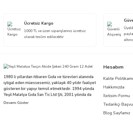
Görüş ve önerileriniz için teşekkür ederiz.
Ürün resmi kalitesiz, bozuk veya görüntülenemiyor.
Güve
Ücretsiz Kargo
Ürün açıklamasında eksik bilgiler bulunuyor.
Üyeli
1000 TL ve üzeri siparişleriniz ücretsiz
payla
Ürün bilgilerinde hatalar bulunuyor.
olarak teslim edilecektir
altın
Ürün fiyatı diğer sitelerden daha pahalı.
Bu ürüne benzer farklı alternatifler olmalı.
Hesabım
1980 li yıllardan itibaren Gıda ve türevleri alanında
Kalite Politikam
iştigal eden müessesemiz, yaklaşık 40 yıldır faaliyet
Hakkımızda
gösteren bir yapıyı temsil etmektedir. 1994 yılında
Yeşil Malatya Gıda San Tic Ltd Şti, 2001 yılında da
İletisim-Formu
Yeryüzü Gıda Temz ve Kırt Mad San ve Tic Ltd Şti. ni
Tedarikçi Başv
sürecin içine dahil ederek büyüyen grubumuz,
yaklaşık 100'e yakın çalışanı ve ticari partnerleriyle
Blog Sayfamız
beraber bu ivmesini devam ettirme niyeti ve arzusu
içindedir.
Yeryüzü Gıda 2001 yılından bugüne distribütörlük