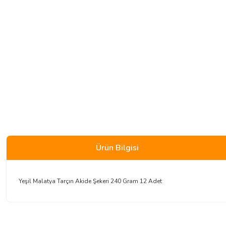
Ürün Bilgisi
Yeşil Malatya Tarçın Akide Şekeri 240 Gram 12 Adet
Bu ürünün fiyat bilgisi, resim, ürün açıklamalarında ve diğer konularda 