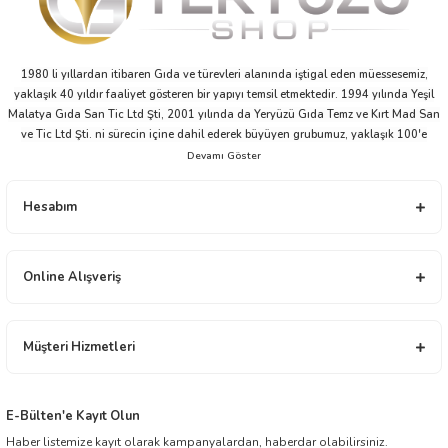
1980 li yıllardan itibaren Gıda ve türevleri alanında iştigal eden müessesemiz,
yaklaşık 40 yıldır faaliyet gösteren bir yapıyı temsil etmektedir. 1994 yılında Yeşil
Malatya Gıda San Tic Ltd Şti, 2001 yılında da Yeryüzü Gıda Temz ve Kırt Mad San
ve Tic Ltd Şti. ni sürecin içine dahil ederek büyüyen grubumuz, yaklaşık 100'e
yakın çalışanı ve ticari partnerleriyle beraber bu ivmesini devam ettirme niyeti ve
arzusu içindedir.
Yeryüzü Gıda 2001 yılından bugüne distribütörlük ve bayilik yapısı ile gıda
Hesabım
sektöründe faaliyet göstermektedir. Çikolata, Atıştırmalık, Elektronik, Ev - Yaşam,
İçecek, Oyuncak ve Kırtasiye alanlarında toptan üstü, ürün dağıtım ve ticareti
yapmaktadır. İnşallah müessesimiz geçmiş tecrübesi ile, modern ticaretin yeni
anlayışını harmanlayarak, ticaretin zaman ve mekân faydasını yansıtmaya ilelebet
Online Alışveriş
devam edecektir.
Müşteri Hizmetleri
E-Bülten'e Kayıt Olun
Haber listemize kayıt olarak kampanyalardan, haberdar olabilirsiniz.