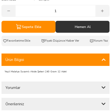
Sepete Ekle
Hemen Al
Fiyatı Düşünce Haber Ver
Yorum Yaz
Ürün Bilgisi
Yeşil Malatya Susamlı Akide Şekeri 240 Gram 12 Adet
Yorumlar
Önerileriniz
Bu ürüne ilk yorumu siz yapın!