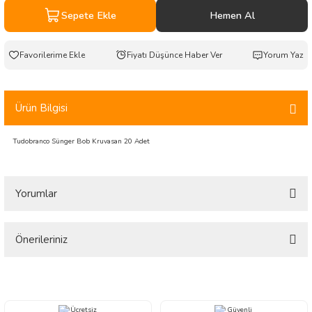
Sepete Ekle
Hemen Al
Fiyatı Düşünce Haber Ver
Yorum Yaz
Ürün Bilgisi
Tudobranco Sünger Bob Kruvasan 20 Adet
Yorumlar
Önerileriniz
Bu ürüne ilk yorumu siz yapın!
Bu ürünün fiyat bilgisi, resim, ürün açıklamalarında ve diğer konularda
yetersiz gördüğünüz noktaları öneri formunu kullanarak tarafımıza
Yorum Yaz
iletebilirsiniz.