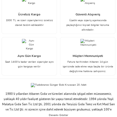
Görüş ve önerileriniz için teşekkür ederiz.
Ürün resmi kalitesiz, bozuk veya görüntülenemiyor.
Ücretsiz Kargo
Güvenli Alışveriş
1000 TL ve üzeri siparişleriniz ücretsiz
Üyelik veya sipariş aşamasında
Ürün açıklamasında eksik bilgiler bulunuyor.
olarak teslim edilecektir
paylaştığınız kişisel bilgiler koruma
Ürün bilgilerinde hatalar bulunuyor.
altındadır.
Ürün fiyatı diğer sitelerden daha pahalı.
Bu ürüne benzer farklı alternatifler olmalı.
Aynı Gün Kargo
Müşteri Memnuniyeti
Saat 14:00'a kadar verilen siparişler aynı
Fatura tarihinden itibaren 14 gün
gün kargoya verilir
içerisinde iade etme veya başka bir ürünle
değiştirme hakkına sahipsiniz.
Gönder
1980 li yıllardan itibaren Gıda ve türevleri alanında iştigal eden müessesemiz,
yaklaşık 40 yıldır faaliyet gösteren bir yapıyı temsil etmektedir. 1994 yılında Yeşil
Malatya Gıda San Tic Ltd Şti, 2001 yılında da Yeryüzü Gıda Temz ve Kırt Mad San
ve Tic Ltd Şti. ni sürecin içine dahil ederek büyüyen grubumuz, yaklaşık 100'e
yakın çalışanı ve ticari partnerleriyle beraber bu ivmesini devam ettirme niyeti ve