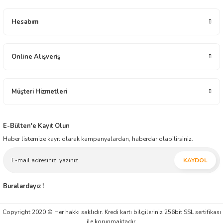
arzusu içindedir.
Yeryüzü Gıda 2001 yılından bugüne distribütörlük ve bayilik yapısı ile gıda
Hesabım
sektöründe faaliyet göstermektedir. Çikolata, Atıştırmalık, Elektronik, Ev - Yaşam,
İçecek, Oyuncak ve Kırtasiye alanlarında toptan üstü, ürün dağıtım ve ticareti
yapmaktadır. İnşallah müessesimiz geçmiş tecrübesi ile, modern ticaretin yeni
anlayışını harmanlayarak, ticaretin zaman ve mekân faydasını yansıtmaya ilelebet
Online Alışveriş
devam edecektir.
Müşteri Hizmetleri
E-Bülten'e Kayıt Olun
Haber listemize kayıt olarak kampanyalardan, haberdar olabilirsiniz.
KAYDOL
Buralardayız !
Copyright 2020 © Her hakkı saklıdır. Kredi kartı bilgileriniz 256bit SSL sertifikası
ile korunmaktadır.