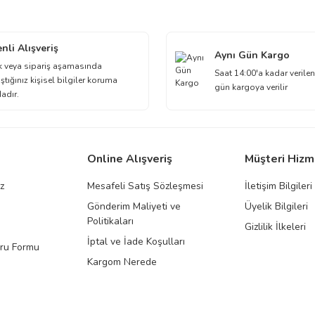
Bu ürüne ilk yorumu siz yapın!
nli Alışveriş
Aynı Gün Kargo
Yorum Yaz
k veya sipariş aşamasında
Saat 14:00'a kadar verilen
ştığınız kişisel bilgiler koruma
gün kargoya verilir
dadır.
Online Alışveriş
Müşteri Hizm
ız
Mesafeli Satış Sözleşmesi
İletişim Bilgileri
Gönderim Maliyeti ve
Üyelik Bilgileri
Gönder
Politikaları
Gizlilik İlkeleri
İptal ve İade Koşulları
uru Formu
Kargom Nerede