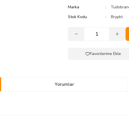
Marka
Tudobran
Stok Kodu
Brypkt
Yorumlar
yetersiz gördüğünüz noktaları öneri formunu kullanarak tarafımıza iletebilirsini