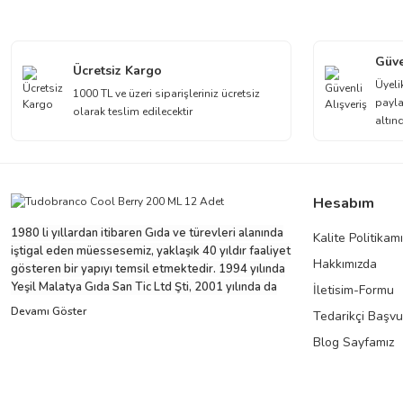
Görüş ve önerileriniz için teşekkür ederiz.
Ürün resmi kalitesiz, bozuk veya görüntülenemiyor.
Güve
Ücretsiz Kargo
Ürün açıklamasında eksik bilgiler bulunuyor.
Üyeli
1000 TL ve üzeri siparişleriniz ücretsiz
payla
Ürün bilgilerinde hatalar bulunuyor.
olarak teslim edilecektir
altın
Ürün fiyatı diğer sitelerden daha pahalı.
Bu ürüne benzer farklı alternatifler olmalı.
Hesabım
1980 li yıllardan itibaren Gıda ve türevleri alanında
Kalite Politikam
iştigal eden müessesemiz, yaklaşık 40 yıldır faaliyet
Hakkımızda
gösteren bir yapıyı temsil etmektedir. 1994 yılında
Yeşil Malatya Gıda San Tic Ltd Şti, 2001 yılında da
İletisim-Formu
Yeryüzü Gıda Temz ve Kırt Mad San ve Tic Ltd Şti. ni
Tedarikçi Başv
sürecin içine dahil ederek büyüyen grubumuz,
yaklaşık 100'e yakın çalışanı ve ticari partnerleriyle
Blog Sayfamız
beraber bu ivmesini devam ettirme niyeti ve arzusu
içindedir.
Yeryüzü Gıda 2001 yılından bugüne distribütörlük