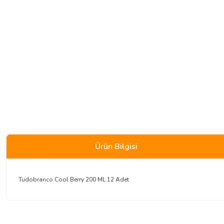
Ürün Bilgisi
Tudobranco Cool Berry 200 ML 12 Adet
Bu ürünün fiyat bilgisi, resim, ürün açıklamalarında ve diğer konularda 