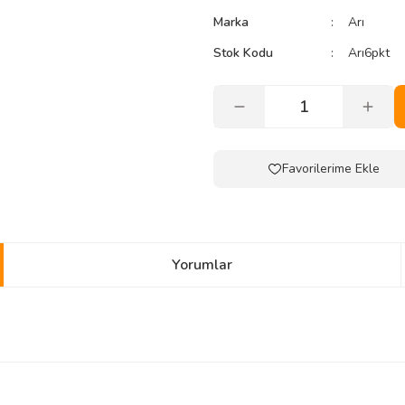
Marka
Arı
Stok Kodu
Arı6pkt
Yorumlar
yetersiz gördüğünüz noktaları öneri formunu kullanarak tarafımıza iletebilirsini