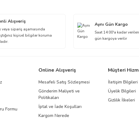
Bu ürüne ilk yorumu siz yapın!
nli Alışveriş
Aynı Gün Kargo
Yorum Yaz
k veya sipariş aşamasında
Saat 14:00'a kadar verilen
ştığınız kişisel bilgiler koruma
gün kargoya verilir
dadır.
Online Alışveriş
Müşteri Hizm
ız
Mesafeli Satış Sözleşmesi
İletişim Bilgileri
Gönderim Maliyeti ve
Üyelik Bilgileri
Gönder
Politikaları
Gizlilik İlkeleri
İptal ve İade Koşulları
uru Formu
Kargom Nerede