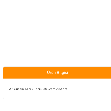
Ürün Bilgisi
Arı Grissini Mini 7 Tahıllı 30 Gram 20 Adet
Bu ürünün fiyat bilgisi, resim, ürün açıklamalarında ve diğer konularda 