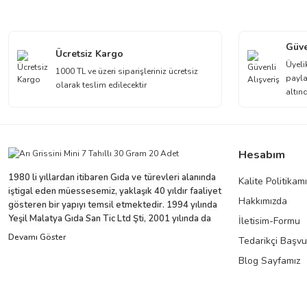
Görüş ve önerileriniz için teşekkür ederiz.
Ürün resmi kalitesiz, bozuk veya görüntülenemiyor.
Güve
Ücretsiz Kargo
Ürün açıklamasında eksik bilgiler bulunuyor.
Üyeli
1000 TL ve üzeri siparişleriniz ücretsiz
payla
Ürün bilgilerinde hatalar bulunuyor.
olarak teslim edilecektir
altın
Ürün fiyatı diğer sitelerden daha pahalı.
Bu ürüne benzer farklı alternatifler olmalı.
Hesabım
1980 li yıllardan itibaren Gıda ve türevleri alanında
Kalite Politikam
iştigal eden müessesemiz, yaklaşık 40 yıldır faaliyet
Hakkımızda
gösteren bir yapıyı temsil etmektedir. 1994 yılında
Yeşil Malatya Gıda San Tic Ltd Şti, 2001 yılında da
İletisim-Formu
Yeryüzü Gıda Temz ve Kırt Mad San ve Tic Ltd Şti. ni
Tedarikçi Başv
sürecin içine dahil ederek büyüyen grubumuz,
yaklaşık 100'e yakın çalışanı ve ticari partnerleriyle
Blog Sayfamız
beraber bu ivmesini devam ettirme niyeti ve arzusu
içindedir.
Yeryüzü Gıda 2001 yılından bugüne distribütörlük