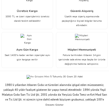
Ürün resmi kalitesiz, bozuk veya görüntülenemiyor.
Ücretsiz Kargo
Güvenli Alışveriş
1000 TL ve üzeri siparişleriniz ücretsiz
Üyelik veya sipariş aşamasında
Ürün açıklamasında eksik bilgiler bulunuyor.
olarak teslim edilecektir
paylaştığınız kişisel bilgiler koruma
Ürün bilgilerinde hatalar bulunuyor.
altındadır.
Ürün fiyatı diğer sitelerden daha pahalı.
Bu ürüne benzer farklı alternatifler olmalı.
Aynı Gün Kargo
Müşteri Memnuniyeti
Saat 14:00'a kadar verilen siparişler aynı
Fatura tarihinden itibaren 14 gün
gün kargoya verilir
içerisinde iade etme veya başka bir ürünle
değiştirme hakkına sahipsiniz.
Gönder
1980 li yıllardan itibaren Gıda ve türevleri alanında iştigal eden müessesemiz,
yaklaşık 40 yıldır faaliyet gösteren bir yapıyı temsil etmektedir. 1994 yılında Yeşil
Malatya Gıda San Tic Ltd Şti, 2001 yılında da Yeryüzü Gıda Temz ve Kırt Mad San
ve Tic Ltd Şti. ni sürecin içine dahil ederek büyüyen grubumuz, yaklaşık 100'e
yakın çalışanı ve ticari partnerleriyle beraber bu ivmesini devam ettirme niyeti ve