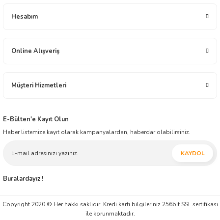
arzusu içindedir.
Yeryüzü Gıda 2001 yılından bugüne distribütörlük ve bayilik yapısı ile gıda
Hesabım
sektöründe faaliyet göstermektedir. Çikolata, Atıştırmalık, Elektronik, Ev - Yaşam,
İçecek, Oyuncak ve Kırtasiye alanlarında toptan üstü, ürün dağıtım ve ticareti
yapmaktadır. İnşallah müessesimiz geçmiş tecrübesi ile, modern ticaretin yeni
anlayışını harmanlayarak, ticaretin zaman ve mekân faydasını yansıtmaya ilelebet
Online Alışveriş
devam edecektir.
Müşteri Hizmetleri
E-Bülten'e Kayıt Olun
Haber listemize kayıt olarak kampanyalardan, haberdar olabilirsiniz.
KAYDOL
Buralardayız !
Copyright 2020 © Her hakkı saklıdır. Kredi kartı bilgileriniz 256bit SSL sertifikası
ile korunmaktadır.