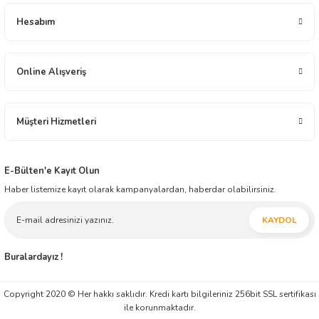
Yeryüzü Gıda 2001 yılından bugüne distribütörlük ve bayilik yapısı ile gıda
Hesabım
sektöründe faaliyet göstermektedir. Çikolata, Atıştırmalık, Elektronik, Ev - Yaşam,
İçecek, Oyuncak ve Kırtasiye alanlarında toptan üstü, ürün dağıtım ve ticareti
yapmaktadır. İnşallah müessesimiz geçmiş tecrübesi ile, modern ticaretin yeni
anlayışını harmanlayarak, ticaretin zaman ve mekân faydasını yansıtmaya ilelebet
Online Alışveriş
devam edecektir.
Müşteri Hizmetleri
E-Bülten'e Kayıt Olun
Haber listemize kayıt olarak kampanyalardan, haberdar olabilirsiniz.
KAYDOL
Buralardayız !
Copyright 2020 © Her hakkı saklıdır. Kredi kartı bilgileriniz 256bit SSL sertifikası
ile korunmaktadır.