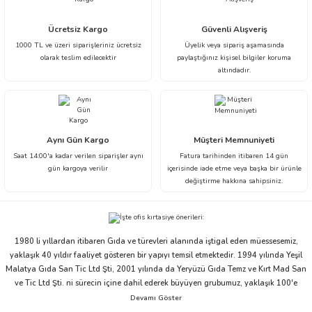
Ücretsiz Kargo
Güvenli Alışveriş
1000 TL ve üzeri siparişleriniz ücretsiz
Üyelik veya sipariş aşamasında
olarak teslim edilecektir
paylaştığınız kişisel bilgiler koruma
altındadır.
Aynı Gün Kargo
Müşteri Memnuniyeti
Saat 14:00'a kadar verilen siparişler aynı
Fatura tarihinden itibaren 14 gün
gün kargoya verilir
içerisinde iade etme veya başka bir ürünle
değiştirme hakkına sahipsiniz.
1980 li yıllardan itibaren Gıda ve türevleri alanında iştigal eden müessesemiz,
yaklaşık 40 yıldır faaliyet gösteren bir yapıyı temsil etmektedir. 1994 yılında Yeşil
Malatya Gıda San Tic Ltd Şti, 2001 yılında da Yeryüzü Gıda Temz ve Kırt Mad San
ve Tic Ltd Şti. ni sürecin içine dahil ederek büyüyen grubumuz, yaklaşık 100'e
yakın çalışanı ve ticari partnerleriyle beraber bu ivmesini devam ettirme niyeti ve
arzusu içindedir.