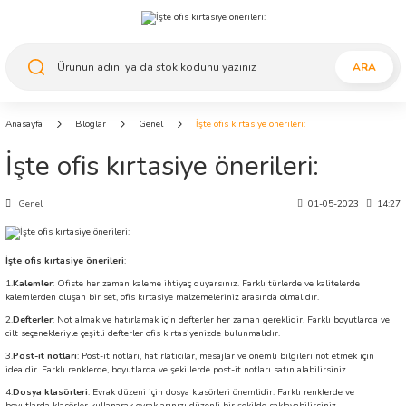
ARA
Anasayfa
Bloglar
Genel
İşte ofis kırtasiye önerileri:
İşte ofis kırtasiye önerileri:
Genel
01-05-2023
14:27
İşte ofis kırtasiye önerileri
:
1.
Kalemler
: Ofiste her zaman kaleme ihtiyaç duyarsınız. Farklı türlerde ve kalitelerde
kalemlerden oluşan bir set, ofis kırtasiye malzemeleriniz arasında olmalıdır.
2.
Defterler
: Not almak ve hatırlamak için defterler her zaman gereklidir. Farklı boyutlarda ve
cilt seçenekleriyle çeşitli defterler ofis kırtasiyenizde bulunmalıdır.
3.
Post-it notları
: Post-it notları, hatırlatıcılar, mesajlar ve önemli bilgileri not etmek için
idealdir. Farklı renklerde, boyutlarda ve şekillerde post-it notları satın alabilirsiniz.
4.
Dosya klasörleri
: Evrak düzeni için dosya klasörleri önemlidir. Farklı renklerde ve