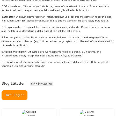
boyutlarda klasörler kullanarak evraklarınızı düzenli bir şekilde saklayabilirsiniz.
5.
Ofis makinesi
: Ofis kırtasiyenizde birkaç temel ofis makinesi olmalıdır. Bunlar arasında
fotokopi makinesi, tarayıcı, yazıcı ve faks makinesi gibi cihazlar bulunabilir.
6.
Etiketler
: Etiketler, dosya klasörleri, raflar, dolaplar ve diğer ofis malzemelerini etiketlemek
için kullanışlıdır. Bu sayede evrak düzeniniz ve ofis malzemeleriniz daha kolay bulunabilir.
7.
Dosya askıları
: Dosya askıları, klasörlerinizi asmak için idealdir. Böylece daha fazla masa
alanı açılabilir ve dosyalarınız daha düzenli bir şekilde saklanabilir.
8.
Bant ve yapıştırıcılar
: Bant ve yapıştırıcılar, belgeleri bir arada tutmak ve gerektiğinde
düzenlemek için kullanılır. Çeşitli türlerde bant ve yapıştırıcılar kullanarak ofis malzemelerinizi
bir arada tutabilirsiniz.
9.
Hesap makineleri
: Ofislerde sıklıkla hesaplama yapmak gerekir. Bu nedenle, ofis
kırtasiyenizde birkaç hesap makinesi bulundurmak faydalı olacaktır.
Bu öneriler, ofis kırtasiyenizi düzenlemeniz ve ofis işlerinizi daha kolay ve etkili bir şekilde
yapmanız için size yardımcı olacaktır.
Blog Etiketleri :
Ofis İhtiyaçları
Tüm Bloglar