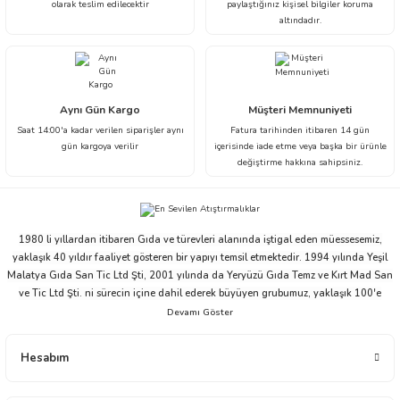
olarak teslim edilecektir
paylaştığınız kişisel bilgiler koruma
altındadır.
Aynı Gün Kargo
Müşteri Memnuniyeti
Saat 14:00'a kadar verilen siparişler aynı
Fatura tarihinden itibaren 14 gün
gün kargoya verilir
içerisinde iade etme veya başka bir ürünle
değiştirme hakkına sahipsiniz.
1980 li yıllardan itibaren Gıda ve türevleri alanında iştigal eden müessesemiz,
yaklaşık 40 yıldır faaliyet gösteren bir yapıyı temsil etmektedir. 1994 yılında Yeşil
Malatya Gıda San Tic Ltd Şti, 2001 yılında da Yeryüzü Gıda Temz ve Kırt Mad San
ve Tic Ltd Şti. ni sürecin içine dahil ederek büyüyen grubumuz, yaklaşık 100'e
yakın çalışanı ve ticari partnerleriyle beraber bu ivmesini devam ettirme niyeti ve
arzusu içindedir.
Yeryüzü Gıda 2001 yılından bugüne distribütörlük ve bayilik yapısı ile gıda
Hesabım
sektöründe faaliyet göstermektedir. Çikolata, Atıştırmalık, Elektronik, Ev - Yaşam,
İçecek, Oyuncak ve Kırtasiye alanlarında toptan üstü, ürün dağıtım ve ticareti