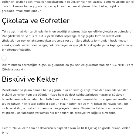
edilen en sevilen atıştırmalıklar, çocuklarınızın ödülü, evinizin en lezzetli buluşmalarının şahidi
olabilir. Hemen her yaş grubu için en çok tercih edilen atıştırmalıkları birkaç başlıkta
gruplandırmak mümkündür.
Çikolata ve Gofretler
Tatlı atıştırmalıklar tercih edenlerin en sevdiği atıştırmalıklar genellikle çikolata ve gofretlerdir.
Bar çikolataların yanı sıra, sütlü ya da bitter seçeneğe sahip çeşitli form ve lezzetlerde
çikolatalar en sevilen atıştırmalıklar arasında yer alır. Sert çikolata formundan hoşlanmayan
ancak çikolata lezzetinden vazgeçmek istemeyenler için çikolata dolgulu ya da kaplı gofretler iyi
bir alternatif olabilir.
Bizim burada önereceğimiz, çocukluğumuzda da çok sevilen çikolatalardan olan BONART Para
Çikolata olacaktır.
Bisküvi ve Kekler
Bebeklerden yaşlılara hemen her yaş grubunun en sevdiği atıştırmalıklar arasında yer alan
bisküvi ve kekler hem ara öğünlerinizde hem de dost sohbetlerinizde masanızı süsleyen
lezzetler arasında yer alır. Hem tatlı hem de tuzlu bisküvi seçenekleri, özel gün ve davetlerde
çay ve kahvenin en güzel eşlikçisi olabilir. Hazır baton kek ve mini kekler ile hayata tatlı bir
mola verebilir, kan şekerinizi anında dengeleyebilirsiniz. Bisküvi ve keklerin en sevilen
atıştırmalıklar arasında yer almasının bir nedeni de besleyici ve sağlıklı olmasıdır.
Hem tuzlu ve leziz hem de doyurucu bir aperatif olan ÜLKER Çiziviç en gözde biskivülerden
biridir.