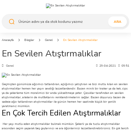
ARA
Anasayfa
Bloglar
Genel
En Sevilen Atıştırmalıklar
En Sevilen Atıştırmalıklar
Genel
29-04-2021
09:51
Geçmişten günümüze ağzımızı tatlandıran, açlığımızı yatıştıran ve bizi mutlu kılan en sevilen
atıştırmalıklar hemen her yaşın sevdiği lezzetlerdendir. Bazen minik bir kraker ya da kek, cips
ya da şekerleme tüm moralimizi bir anda yükseltmeye yeter. Çocuklar tarafından en sevilen
atıştırmalıklar, ailelerin de mutfaklarını renklendirmelerini sağlar. Bazen doyurucu bazen de
sadece ağzı tatlandıran atıştırmalıklar ile günün hemen her saatinde küçük bir şenlik
yaratmanız mümkün.
En Çok Tercih Edilen Atıştırmalıklar
Her yaşı mutlu eden atıştırmalıklar bulmak mümkün. Şekerli ya da tuzlu atıştırmalıklar
arasından seçim yaparak beş çaylarınızı ve ara öğünlerinizi lezzetlendirebilirsiniz. En çok tercih