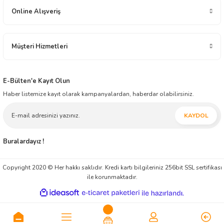
yapmaktadır. İnşallah müessesimiz geçmiş tecrübesi ile, modern ticaretin yeni
anlayışını harmanlayarak, ticaretin zaman ve mekân faydasını yansıtmaya ilelebet
Online Alışveriş
devam edecektir.
Müşteri Hizmetleri
E-Bülten'e Kayıt Olun
Haber listemize kayıt olarak kampanyalardan, haberdar olabilirsiniz.
KAYDOL
Buralardayız !
Copyright 2020 © Her hakkı saklıdır. Kredi kartı bilgileriniz 256bit SSL sertifikası
ile korunmaktadır.
ideasoft
ile
e-
hazırlandı.
ticaret
paketleri