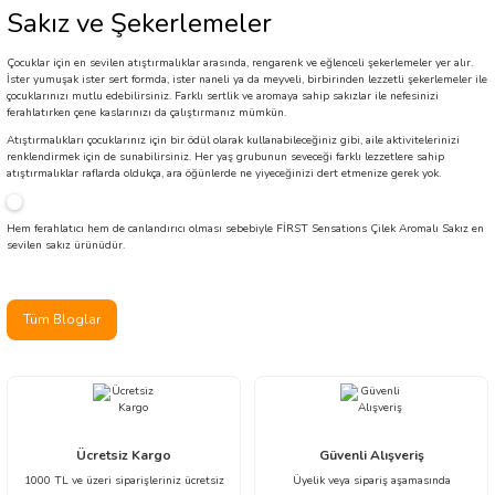
Sakız ve Şekerlemeler
Çocuklar için en sevilen atıştırmalıklar arasında, rengarenk ve eğlenceli şekerlemeler yer alır.
İster yumuşak ister sert formda, ister naneli ya da meyveli, birbirinden lezzetli şekerlemeler ile
çocuklarınızı mutlu edebilirsiniz. Farklı sertlik ve aromaya sahip sakızlar ile nefesinizi
ferahlatırken çene kaslarınızı da çalıştırmanız mümkün.
Atıştırmalıkları çocuklarınız için bir ödül olarak kullanabileceğiniz gibi, aile aktivitelerinizi
renklendirmek için de sunabilirsiniz. Her yaş grubunun seveceği farklı lezzetlere sahip
atıştırmalıklar raflarda oldukça, ara öğünlerde ne yiyeceğinizi dert etmenize gerek yok.
Hem ferahlatıcı hem de canlandırıcı olması sebebiyle FİRST Sensations Çilek Aromalı Sakız en
sevilen sakız ürünüdür.
Tüm Bloglar
Ücretsiz Kargo
Güvenli Alışveriş
1000 TL ve üzeri siparişleriniz ücretsiz
Üyelik veya sipariş aşamasında