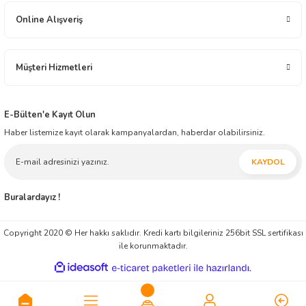
yapmaktadır. İnşallah müessesimiz geçmiş tecrübesi ile, modern ticaretin yeni
anlayışını harmanlayarak, ticaretin zaman ve mekân faydasını yansıtmaya ilelebet
Online Alışveriş
devam edecektir.
Müşteri Hizmetleri
E-Bülten'e Kayıt Olun
Haber listemize kayıt olarak kampanyalardan, haberdar olabilirsiniz.
KAYDOL
Buralardayız !
Copyright 2020 © Her hakkı saklıdır. Kredi kartı bilgileriniz 256bit SSL sertifikası
ile korunmaktadır.
ideasoft
ile
e-
hazırlandı.
ticaret
paketleri