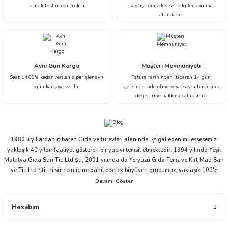
olarak teslim edilecektir
paylaştığınız kişisel bilgiler koruma
altındadır.
Aynı Gün Kargo
Müşteri Memnuniyeti
Saat 14:00'a kadar verilen siparişler aynı
Fatura tarihinden itibaren 14 gün
gün kargoya verilir
içerisinde iade etme veya başka bir ürünle
değiştirme hakkına sahipsiniz.
1980 li yıllardan itibaren Gıda ve türevleri alanında iştigal eden müessesemiz,
yaklaşık 40 yıldır faaliyet gösteren bir yapıyı temsil etmektedir. 1994 yılında Yeşil
Malatya Gıda San Tic Ltd Şti, 2001 yılında da Yeryüzü Gıda Temz ve Kırt Mad San
ve Tic Ltd Şti. ni sürecin içine dahil ederek büyüyen grubumuz, yaklaşık 100'e
yakın çalışanı ve ticari partnerleriyle beraber bu ivmesini devam ettirme niyeti ve
arzusu içindedir.
Yeryüzü Gıda 2001 yılından bugüne distribütörlük ve bayilik yapısı ile gıda
Hesabım
sektöründe faaliyet göstermektedir. Çikolata, Atıştırmalık, Elektronik, Ev - Yaşam,
İçecek, Oyuncak ve Kırtasiye alanlarında toptan üstü, ürün dağıtım ve ticareti